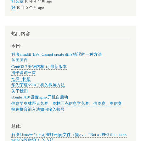
好文章
10 年 4 个月 ago
好
10 年 5 个月 ago
热门内容
今日:
解决vimdiff 'E97: Cannot create diffs'错误的一种方法
英国医疗
CentOS 7 升级内核 到 最新版本
清平调词三首
七律 · 长征
华为荣耀6plus手机的截屏方法
关于我们
ubuntu14.04设置nginx开机自启动
信息学奥林匹克竞赛、奥林匹克信息学竞赛、信奥赛、奥信赛
搜狗拼音输入法如何输入顿号
总体:
解决Linux平台下无法打开jpg文件（提示： “Not a JPEG file: starts
with 0x89 0x50”）的方法