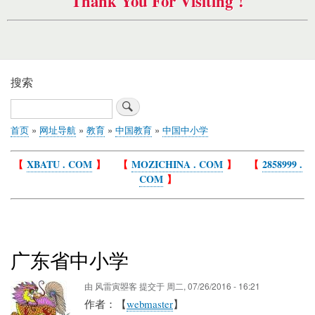
Thank You For Visiting !
搜索
搜
索
首页
网址导航
教育
中国教育
中国中小学
面
包
【
XBATU . COM
】 【
MOZICHINA . COM
】 【
2858999 .
屑
COM
】
广东省中小学
由
风雷寅曌客
提交于
周二, 07/26/2016 - 16:21
作者：【
webmaster
】