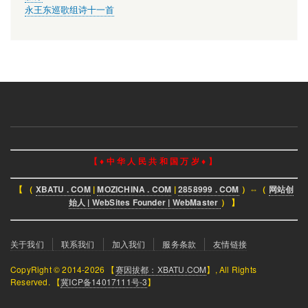
永王东巡歌组诗十一首
【 ♦ 中 华 人 民 共 和 国 万 岁 ♦ 】
【 （
XBATU . COM
|
MOZICHINA . COM
|
2858999 . COM
）⇔（
网站创
始人 | WebSites Founder | WebMaster
） 】
页
关于我们
联系我们
加入我们
服务条款
友情链接
脚
CopyRight © 2014-2026 【
赛因拔都：XBATU.COM
】, All Rights
菜
Reserved. 【
冀ICP备14017111号-3
】
单