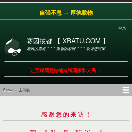
跳
自强不息 ⇔ 厚德载物
转
到
主
登录
用
要
户
内
赛因拔都 【 XBATU.COM 】
帐
容
避风的港湾 * * * 温馨的家园 * * * 欢迎您回家
户
菜
单
让互联网更好地造福国家和人民 ！
Show — 主导航
主
导
首页
导航
工具
产品
服务
帮助
航
感 谢 您 的 来 访 ！