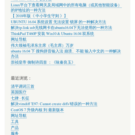
Linux平台下查看网关及局域网中的所有电脑（或其他智能设备）
的IP地址的一种方法
【 2018年版《 中小学生守则 》】
UBUNTU 16.04 系统设置 无法设置 锁屏 的一种解决方法
解决tp-link usb无线网卡在ubuntu16.04下无法使用的一种方法
ThinkPad T460P 安装 Win10 & Ubuntu 16.04 双系统
网址导航
伟大领袖毛泽东主席（毛主席）万岁
ubuntu 16.04 下 搜狗拼音输入法 崩溃、不能 输入中文的 一种解决
办法
崇祯皇帝 御制诗四首 ：《咏秦良玉》
最近浏览：
清平调词三首
英国医疗
七律 · 长征
解决vimdiff 'E97: Cannot create diffs'错误的一种方法
CentOS 7 升级内核 到 最新版本
网址导航
工具
产品
服务