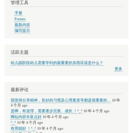
管理工具
省
中
手册
Forums
小
最新内容
学
编写提示
活跃主题
幼儿园阶段幼儿需要学到的最重要的东西应该是什么？
更多
最新评论
我觉得分享精神，良好的习惯及心理素质等都是很重要的…
10 年
4 个月 ago
是啊，有道理，需要逐步完善、成长 ！^_^
10 年 4 个月 ago
网站内容丰富点好
10 年 4 个月 ago
^_^
10 年 4 个月 ago
有用就好 ！^_^
10 年 4 个月 ago