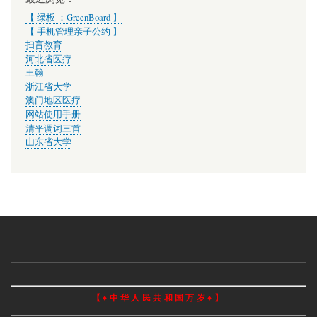
【 绿板 ：GreenBoard 】
【 手机管理亲子公约 】
扫盲教育
河北省医疗
王翰
浙江省大学
澳门地区医疗
网站使用手册
清平调词三首
山东省大学
【 ♦ 中 华 人 民 共 和 国 万 岁 ♦ 】