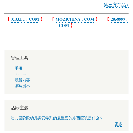
›
第三方产品
Book
traversal
【
XBATU . COM
】 【
MOZICHINA . COM
】 【
2858999 .
COM
】
links
for
产
品
管理工具
手册
Forums
最新内容
编写提示
活跃主题
幼儿园阶段幼儿需要学到的最重要的东西应该是什么？
更多