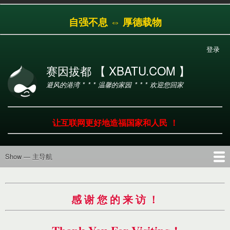
跳
自强不息 ⇔ 厚德载物
转
到
主
登录
用
要
户
内
赛因拔都 【 XBATU.COM 】
帐
容
避风的港湾 * * * 温馨的家园 * * * 欢迎您回家
户
菜
单
让互联网更好地造福国家和人民 ！
Show — 主导航
主
导
首页
导航
工具
产品
服务
帮助
航
感 谢 您 的 来 访 ！