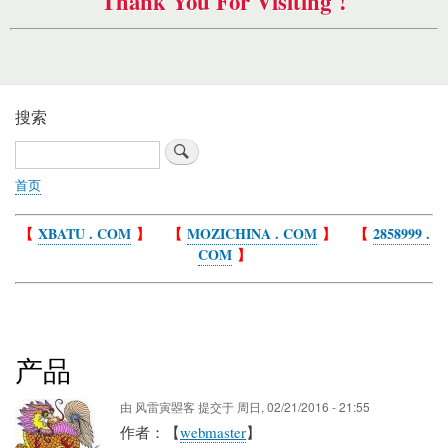
Thank You For Visiting !
搜索
搜
索
首页
面
包
【
XBATU . COM
】 【
MOZICHINA . COM
】 【
2858999 .
屑
COM
】
产品
由
风雷寅曌客
提交于
周日, 02/21/2016 - 21:55
作者：【
webmaster
】