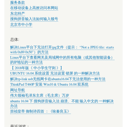
服务条款
在移动设备上高效访问本网站
东北特产
搜狗拼音输入法如何输入顿号
北京市中小学
总体:
解决Linux平台下无法打开jpg文件（提示： “Not a JPEG file: starts
with 0x89 0x50”）的方法
Linux平台下查看网关及局域网中的所有电脑（或其他智能设备）
的IP地址的一种方法
【 2018年版《 中小学生守则 》】
UBUNTU 16.04 系统设置 无法设置 锁屏 的一种解决方法
解决tp-link usb无线网卡在ubuntu16.04下无法使用的一种方法
ThinkPad T460P 安装 Win10 & Ubuntu 16.04 双系统
网址导航
伟大领袖毛泽东主席（毛主席）万岁
ubuntu 16.04 下 搜狗拼音输入法 崩溃、不能 输入中文的 一种解决
办法
崇祯皇帝 御制诗四首 ：《咏秦良玉》
最近浏览：