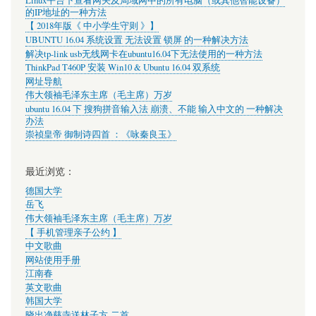
Linux平台下查看网关及局域网中的所有电脑（或其他智能设备）
的IP地址的一种方法
【 2018年版《 中小学生守则 》】
UBUNTU 16.04 系统设置 无法设置 锁屏 的一种解决方法
解决tp-link usb无线网卡在ubuntu16.04下无法使用的一种方法
ThinkPad T460P 安装 Win10 & Ubuntu 16.04 双系统
网址导航
伟大领袖毛泽东主席（毛主席）万岁
ubuntu 16.04 下 搜狗拼音输入法 崩溃、不能 输入中文的 一种解决
办法
崇祯皇帝 御制诗四首 ：《咏秦良玉》
最近浏览：
德国大学
岳飞
伟大领袖毛泽东主席（毛主席）万岁
【 手机管理亲子公约 】
中文歌曲
网站使用手册
江南春
英文歌曲
韩国大学
晓出净慈寺送林子方-二首