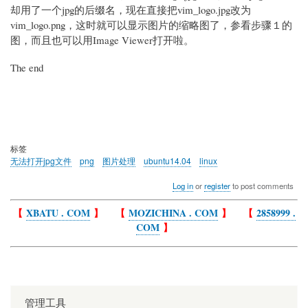
却用了一个jpg的后缀名，现在直接把vim_logo.jpg改为
vim_logo.png，这时就可以显示图片的缩略图了，参看步骤１的
图，而且也可以用Image Viewer打开啦。
The end
标签
无法打开jpg文件
png
图片处理
ubuntu14.04
linux
Log in
or
register
to post comments
【
XBATU . COM
】 【
MOZICHINA . COM
】 【
2858999 .
COM
】
管理工具