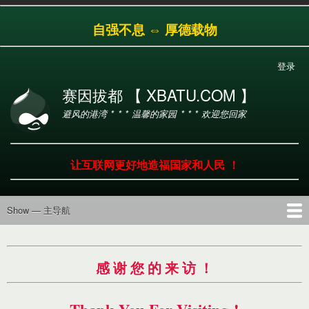
跳
自强不息 ⇔ 厚德载物
转
到
主
登录
用
要
户
内
赛因拔都 【 XBATU.COM 】
帐
容
避风的港湾 * * * 温馨的家园 * * * 欢迎您回家
户
菜
单
让互联网更好地造福国家和人民 ！
Show — 主导航
主
导
首页
导航
工具
产品
服务
帮助
航
感 谢 您 的 来 访 ！