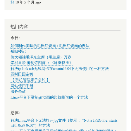
好
10 年 5 个月 ago
热门内容
今日:
如何制作美味的毛氏红烧肉 / 毛氏红烧肉的做法
岳阳楼记
伟大领袖毛泽东主席（毛主席）万岁
崇祯皇帝 御制诗四首 ：《咏秦良玉》
解决tp-link usb无线网卡在ubuntu16.04下无法使用的一种方法
四时田园杂兴
【 手机管理亲子公约 】
网站使用手册
服务条款
Linux平台下录制gif动画的比较靠谱的一个方法
总体:
解决Linux平台下无法打开jpg文件（提示： “Not a JPEG file: starts
with 0x89 0x50”）的方法