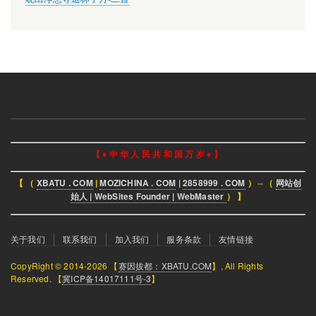
【 ♦ 中 华 人 民 共 和 国 万 岁 ♦ 】
【 （
XBATU . COM
|
MOZICHINA . COM
|
2858999 . COM
）⇔（
网站创
始人 | WebSites Founder | WebMaster
） 】
页
关于我们
联系我们
加入我们
服务条款
友情链接
脚
CopyRight © 2014-2026 【
赛因拔都：XBATU.COM
】, All Rights
菜
Reserved. 【
冀ICP备14017111号-3
】
单