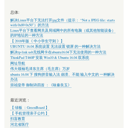
总体:
解决Linux平台下无法打开jpg文件（提示： “Not a JPEG file: starts
with 0x89 0x50”）的方法
Linux平台下查看网关及局域网中的所有电脑（或其他智能设备）
的IP地址的一种方法
【 2018年版《 中小学生守则 》】
UBUNTU 16.04 系统设置 无法设置 锁屏 的一种解决方法
解决tp-link usb无线网卡在ubuntu16.04下无法使用的一种方法
ThinkPad T460P 安装 Win10 & Ubuntu 16.04 双系统
网址导航
伟大领袖毛泽东主席（毛主席）万岁
ubuntu 16.04 下 搜狗拼音输入法 崩溃、不能 输入中文的 一种解决
办法
崇祯皇帝 御制诗四首 ：《咏秦良玉》
最近浏览：
【 绿板 ：GreenBoard 】
【 手机管理亲子公约 】
扫盲教育
河北省医疗