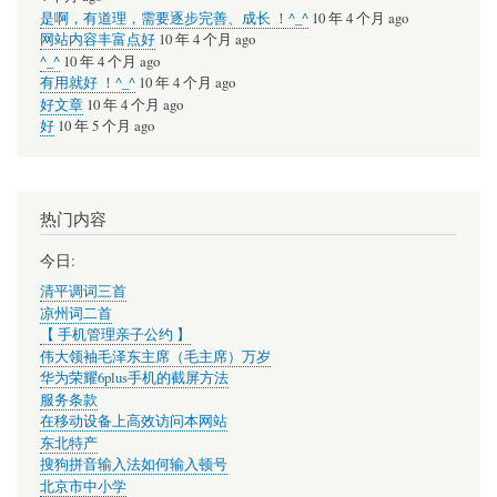
是啊，有道理，需要逐步完善、成长 ！^_^
10 年 4 个月 ago
网站内容丰富点好
10 年 4 个月 ago
^_^
10 年 4 个月 ago
有用就好 ！^_^
10 年 4 个月 ago
好文章
10 年 4 个月 ago
好
10 年 5 个月 ago
热门内容
今日:
清平调词三首
凉州词二首
【 手机管理亲子公约 】
伟大领袖毛泽东主席（毛主席）万岁
华为荣耀6plus手机的截屏方法
服务条款
在移动设备上高效访问本网站
东北特产
搜狗拼音输入法如何输入顿号
北京市中小学