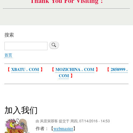
Thank You For Visiting !
搜索
搜
索
首页
面
包
【
XBATU . COM
】 【
MOZICHINA . COM
】 【
2858999 .
屑
COM
】
加入我们
由
风雷寅曌客
提交于
周四, 07/14/2016 - 14:53
作者：【
webmaster
】