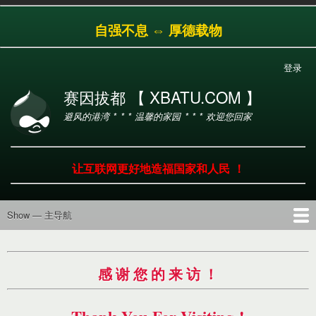
跳
自强不息 ⇔ 厚德载物
转
到
主
登录
用
要
户
内
赛因拔都 【 XBATU.COM 】
帐
容
避风的港湾 * * * 温馨的家园 * * * 欢迎您回家
户
菜
单
让互联网更好地造福国家和人民 ！
Show — 主导航
主
导
首页
导航
工具
产品
服务
帮助
航
感 谢 您 的 来 访 ！