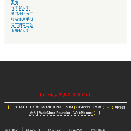
王翰
浙江省大学
澳门地区医疗
网站使用手册
清平调词三首
山东省大学
【 ♦ 中 华 人 民 共 和 国 万 岁 ♦ 】
【 （
XBATU . COM
|
MOZICHINA . COM
|
2858999 . COM
）⇔（
网站创
始人 | WebSites Founder | WebMaster
） 】
页
关于我们
联系我们
加入我们
服务条款
友情链接