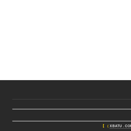
【 （
XBATU . C