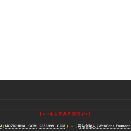
【 ♦ 中 华 人 民 共 和 国 万 岁 ♦ 】
OM
|
MOZICHINA . COM
|
2858999 . COM
）⇔（
网站创始人 | WebSites Founder 