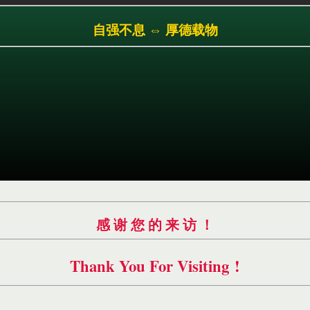
跳
自强不息 ⇔ 厚德载物
转
到
主
要
内
容
感 谢 您 的 来 访 ！
Thank You For Visiting !