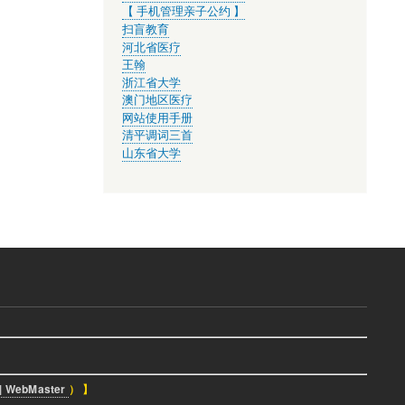
【 手机管理亲子公约 】
扫盲教育
河北省医疗
王翰
浙江省大学
澳门地区医疗
网站使用手册
清平调词三首
山东省大学
| WebMaster
） 】