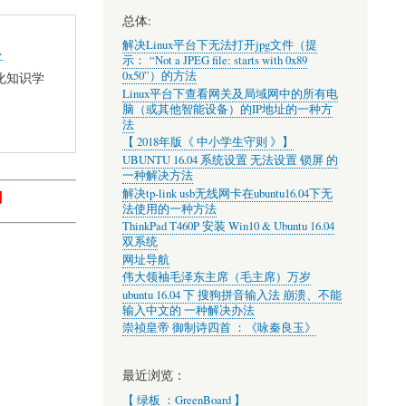
总体:
解决Linux平台下无法打开jpg文件（提
…
示： “Not a JPEG file: starts with 0x89
0x50”）的方法
化知识学
Linux平台下查看网关及局域网中的所有电
脑（或其他智能设备）的IP地址的一种方
法
【 2018年版《 中小学生守则 》】
UBUNTU 16.04 系统设置 无法设置 锁屏 的
一种解决方法
解决tp-link usb无线网卡在ubuntu16.04下无
】
法使用的一种方法
ThinkPad T460P 安装 Win10 & Ubuntu 16.04
双系统
网址导航
伟大领袖毛泽东主席（毛主席）万岁
ubuntu 16.04 下 搜狗拼音输入法 崩溃、不能
输入中文的 一种解决办法
崇祯皇帝 御制诗四首 ：《咏秦良玉》
最近浏览：
【 绿板 ：GreenBoard 】