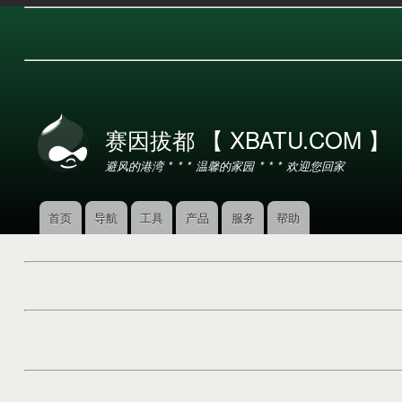
用
户
赛因拔都 【 XBATU.COM 】
帐
户
避风的港湾 * * * 温馨的家园 * * * 欢迎您回家
菜
单
首页
导航
工具
产品
服务
帮助
主
导
航