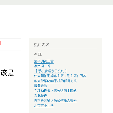
】
热门内容
今日:
清平调词三首
凉州词二首
应该是
【 手机管理亲子公约 】
伟大领袖毛泽东主席（毛主席）万岁
华为荣耀6plus手机的截屏方法
服务条款
在移动设备上高效访问本网站
东北特产
搜狗拼音输入法如何输入顿号
北京市中小学