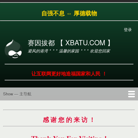
跳
自强不息 ⇔ 厚德载物
转
到
主
登录
用
要
户
内
赛因拔都 【 XBATU.COM 】
帐
容
避风的港湾 * * * 温馨的家园 * * * 欢迎您回家
户
菜
单
让互联网更好地造福国家和人民 ！
Show — 主导航
主
导
首页
导航
工具
产品
服务
帮助
航
感 谢 您 的 来 访 ！