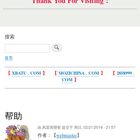
Thank You For Visiting !
搜索
搜
索
首页
面
包
【
XBATU . COM
】 【
MOZICHINA . COM
】 【
2858999 .
屑
COM
】
帮助
由
风雷寅曌客
提交于
周日, 02/21/2016 - 21:57
作者：【
webmaster
】