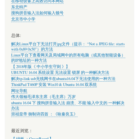
在移动设备上高效访问本网站
东北特产
搜狗拼音输入法如何输入顿号
北京市中小学
总体:
解决Linux平台下无法打开jpg文件（提示： “Not a JPEG file: starts
with 0x89 0x50”）的方法
Linux平台下查看网关及局域网中的所有电脑（或其他智能设备）
的IP地址的一种方法
【 2018年版《 中小学生守则 》】
UBUNTU 16.04 系统设置 无法设置 锁屏 的一种解决方法
解决tp-link usb无线网卡在ubuntu16.04下无法使用的一种方法
ThinkPad T460P 安装 Win10 & Ubuntu 16.04 双系统
网址导航
伟大领袖毛泽东主席（毛主席）万岁
ubuntu 16.04 下 搜狗拼音输入法 崩溃、不能 输入中文的 一种解决
办法
崇祯皇帝 御制诗四首 ：《咏秦良玉》
最近浏览：
【 绿板 ：GreenBoard 】