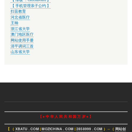
【 手机管理亲子公约 】
扫盲教育
河北省医疗
王翰
浙江省大学
澳门地区医疗
网站使用手册
清平调词三首
山东省大学
【 ♦ 中 华 人 民 共 和 国 万 岁 ♦ 】
【 （
XBATU . COM
|
MOZICHINA . COM
|
2858999 . COM
）⇔（
网站创