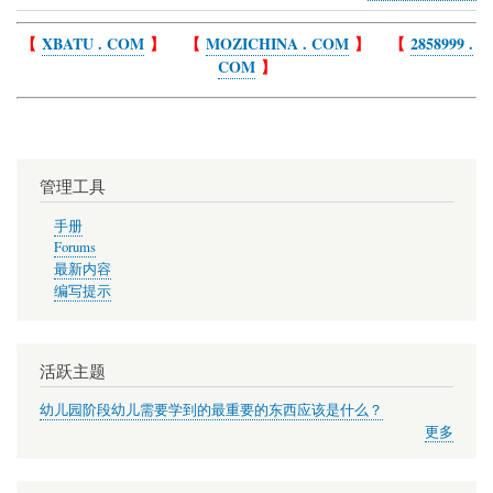
Book
traversal
【
XBATU . COM
】 【
MOZICHINA . COM
】 【
2858999 .
COM
】
links
for
帮
助
管理工具
手册
Forums
最新内容
编写提示
活跃主题
幼儿园阶段幼儿需要学到的最重要的东西应该是什么？
更多