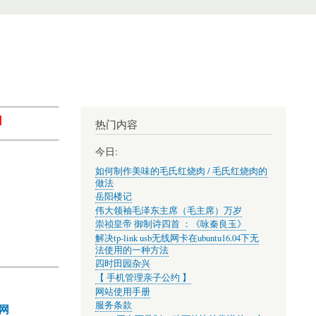
】
热门内容
今日:
如何制作美味的毛氏红烧肉 / 毛氏红烧肉的
做法
岳阳楼记
伟大领袖毛泽东主席（毛主席）万岁
崇祯皇帝 御制诗四首 ：《咏秦良玉》
解决tp-link usb无线网卡在ubuntu16.04下无
法使用的一种方法
四时田园杂兴
【 手机管理亲子公约 】
网站使用手册
服务条款
网