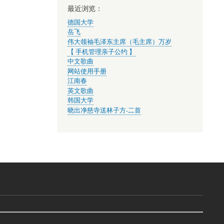
最近浏览：
德国大学
岳飞
伟大领袖毛泽东主席（毛主席）万岁
【 手机管理亲子公约 】
中文歌曲
网站使用手册
江南春
英文歌曲
韩国大学
晓出净慈寺送林子方-二首