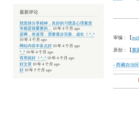
最新评论
我觉得分享精神，良好的习惯及心理素质
等都是很重要的…
10 年 4 个月 ago
是啊，有道理，需要逐步完善、成长 ！^_^
审编：【
web
10 年 4 个月 ago
网站内容丰富点好
10 年 4 个月 ago
原创：【
赛因
^_^
10 年 4 个月 ago
有用就好 ！^_^
10 年 4 个月 ago
‹
好文章
10 年 4 个月 ago
西藏自治区
Book
好
10 年 5 个月 ago
traversal
links
for
贵
州
省
大