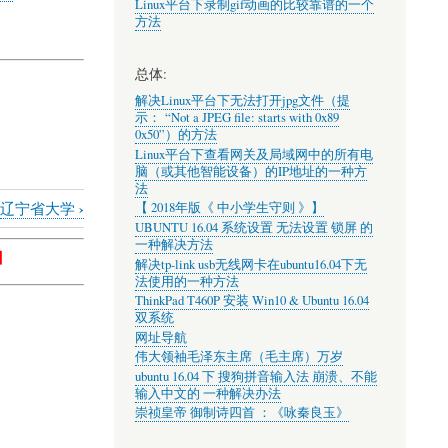
Linux平台下录制gif动画的比较靠谱的一个
方法
总体:
解决Linux平台下无法打开jpg文件（提
示： “Not a JPEG file: starts with 0x89
0x50”）的方法
Linux平台下查看网关及局域网中的所有电
脑（或其他智能设备）的IP地址的一种方
法
›
辽宁省大学
【 2018年版《 中小学生守则 》】
UBUNTU 16.04 系统设置 无法设置 锁屏 的
一种解决方法
】
解决tp-link usb无线网卡在ubuntu16.04下无
法使用的一种方法
ThinkPad T460P 安装 Win10 & Ubuntu 16.04
双系统
网址导航
伟大领袖毛泽东主席（毛主席）万岁
ubuntu 16.04 下 搜狗拼音输入法 崩溃、不能
输入中文的 一种解决办法
崇祯皇帝 御制诗四首 ：《咏秦良玉》