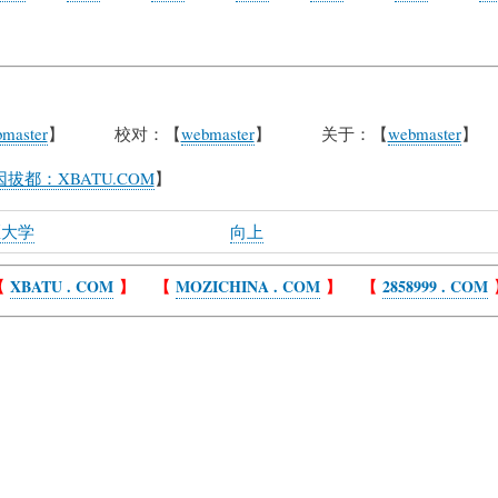
master
】 校对：【
webmaster
】 关于：【
webmaster
】
拔都：XBATU.COM
】
大学
向上
【
XBATU . COM
】 【
MOZICHINA . COM
】 【
2858999 . COM