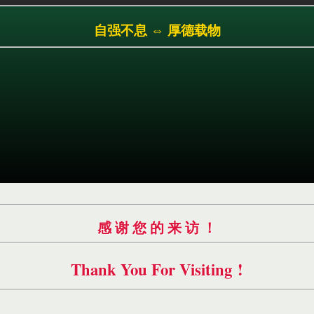
跳
自强不息 ⇔ 厚德载物
转
到
主
要
内
容
感 谢 您 的 来 访 ！
Thank You For Visiting !