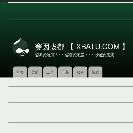
用
户
赛因拔都 【 XBATU.COM 】
帐
户
避风的港湾 * * * 温馨的家园 * * * 欢迎您回家
菜
单
首页
导航
工具
产品
服务
帮助
主
导
航