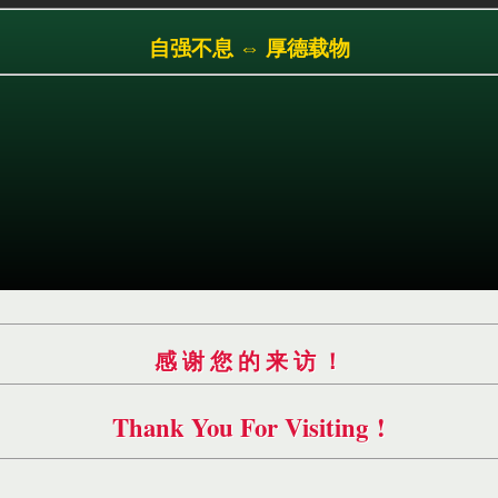
跳
自强不息 ⇔ 厚德载物
转
到
主
要
内
容
感 谢 您 的 来 访 ！
Thank You For Visiting !