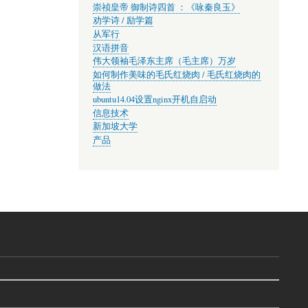
崇祯皇帝 御制诗四首 ：《咏秦良玉》
劝学诗 / 励学篇
从军行
汉语拼音
伟大领袖毛泽东主席（毛主席）万岁
如何制作美味的毛氏红烧肉 / 毛氏红烧肉的
做法
ubuntu14.04设置nginx开机自启动
信息技术
新加坡大学
产品