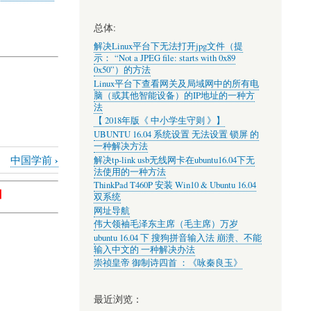
总体:
解决Linux平台下无法打开jpg文件（提
示： “Not a JPEG file: starts with 0x89
0x50”）的方法
Linux平台下查看网关及局域网中的所有电
脑（或其他智能设备）的IP地址的一种方
法
【 2018年版《 中小学生守则 》】
UBUNTU 16.04 系统设置 无法设置 锁屏 的
一种解决方法
›
中国学前
解决tp-link usb无线网卡在ubuntu16.04下无
法使用的一种方法
ThinkPad T460P 安装 Win10 & Ubuntu 16.04
】
双系统
网址导航
伟大领袖毛泽东主席（毛主席）万岁
ubuntu 16.04 下 搜狗拼音输入法 崩溃、不能
输入中文的 一种解决办法
崇祯皇帝 御制诗四首 ：《咏秦良玉》
最近浏览：