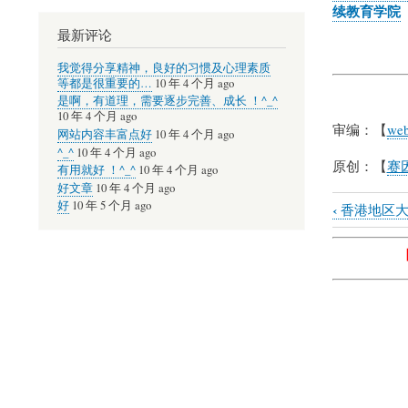
续教育学院
最新评论
我觉得分享精神，良好的习惯及心理素质
等都是很重要的…
10 年 4 个月 ago
是啊，有道理，需要逐步完善、成长 ！^_^
10 年 4 个月 ago
审编：【
web
网站内容丰富点好
10 年 4 个月 ago
^_^
10 年 4 个月 ago
原创：【
赛因
有用就好 ！^_^
10 年 4 个月 ago
好文章
10 年 4 个月 ago
好
10 年 5 个月 ago
‹
香港地区大
Book
traversal
links
for
黑
龙
江