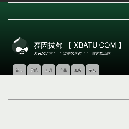
用
户
赛因拔都 【 XBATU.COM 】
帐
户
避风的港湾 * * * 温馨的家园 * * * 欢迎您回家
菜
单
首页
导航
工具
产品
服务
帮助
主
导
航