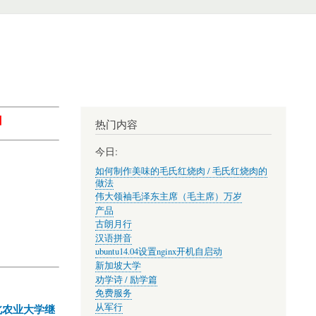
】
热门内容
今日:
如何制作美味的毛氏红烧肉 / 毛氏红烧肉的
做法
伟大领袖毛泽东主席（毛主席）万岁
产品
古朗月行
汉语拼音
ubuntu14.04设置nginx开机自启动
新加坡大学
劝学诗 / 励学篇
免费服务
从军行
北农业大学继