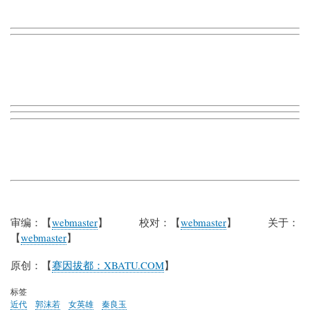
审编：【
webmaster
】 校对：【
webmaster
】 关于：
【
webmaster
】
原创：【
赛因拔都：XBATU.COM
】
标签
近代
郭沫若
女英雄
秦良玉