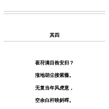
其四
萑苻满目咎安归？
涨地胡尘接紫薇。
无复当年风虎意，
空余白杆映斜晖。