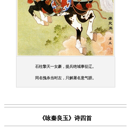
石柱擎天一女豪，
提兵绝域事征辽。
同名愧杀当时左，
只解屠名意气骄。
《咏秦良玉》诗四首