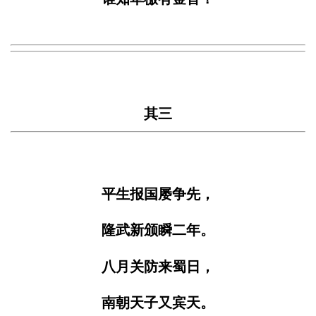
其三
平生报国屡争先，
隆武新颁瞬二年。
八月关防来蜀日，
南朝天子又宾天。