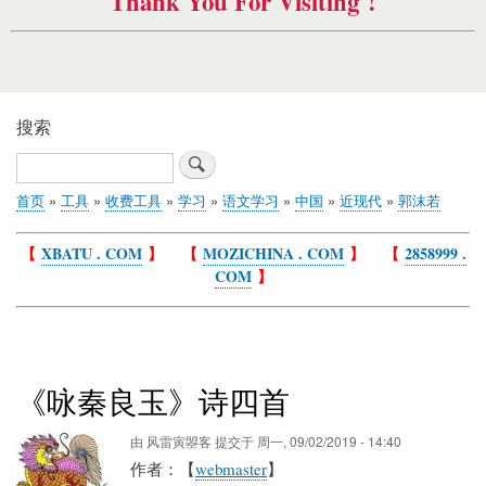
Thank You For Visiting !
搜索
搜
索
首页
工具
收费工具
学习
语文学习
中国
近现代
郭沫若
面
包
【
XBATU . COM
】 【
MOZICHINA . COM
】 【
2858999 .
屑
COM
】
《咏秦良玉》诗四首
由
风雷寅曌客
提交于
周一, 09/02/2019 - 14:40
作者：【
webmaster
】