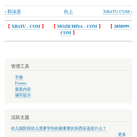
‹
›
郭沫若
向上
XBATU.COM
Book
traversal
【
XBATU . COM
】 【
MOZICHINA . COM
】 【
2858999 .
COM
】
links
for
《咏
秦
管理工具
良
玉》
手册
Forums
诗
最新内容
四
编写提示
首
活跃主题
幼儿园阶段幼儿需要学到的最重要的东西应该是什么？
更多