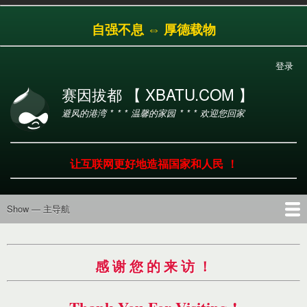
跳
自强不息 ⇔ 厚德载物
转
到
主
登录
用
要
户
内
赛因拔都 【 XBATU.COM 】
帐
容
避风的港湾 * * * 温馨的家园 * * * 欢迎您回家
户
菜
单
让互联网更好地造福国家和人民 ！
Show — 主导航
主
导
首页
导航
工具
产品
服务
帮助
航
感 谢 您 的 来 访 ！