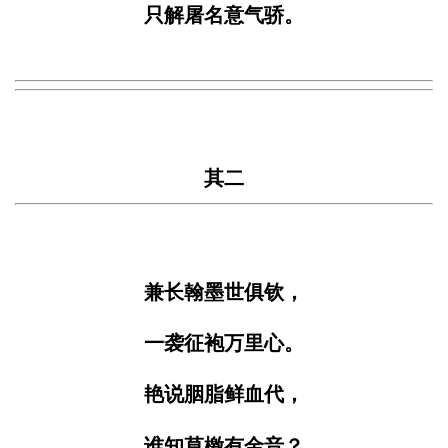
只解屠名意气骄。
其二
兼长翰墨世俱钦，
一袭征袍万里心。
艳说胭脂鲜血代，
谁知草檄有金音？