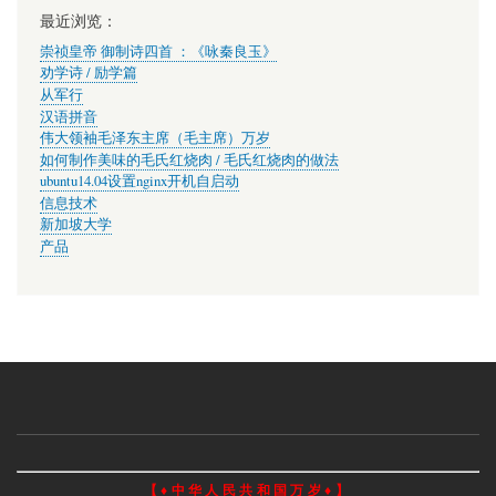
最近浏览：
崇祯皇帝 御制诗四首 ：《咏秦良玉》
劝学诗 / 励学篇
从军行
汉语拼音
伟大领袖毛泽东主席（毛主席）万岁
如何制作美味的毛氏红烧肉 / 毛氏红烧肉的做法
ubuntu14.04设置nginx开机自启动
信息技术
新加坡大学
产品
【 ♦ 中 华 人 民 共 和 国 万 岁 ♦ 】