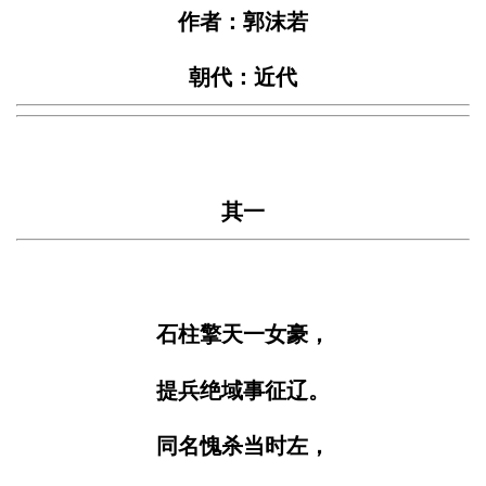
作者：郭沫若
朝代：近代
其一
石柱擎天一女豪，
提兵绝域事征辽。
同名愧杀当时左，